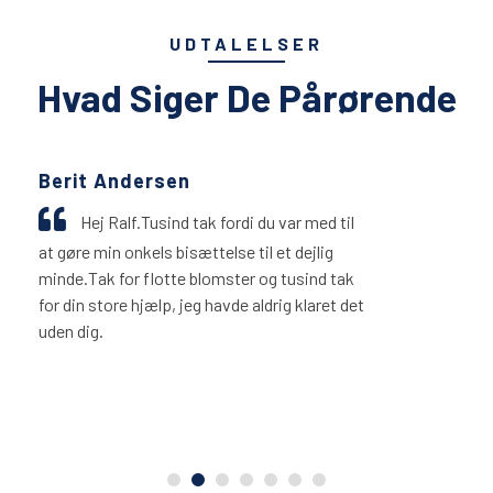
UDTALELSER
Hvad Siger De Pårørende
Mette Nielsen
var med til
En behagelig oplevelse ho
t dejlig
willers. Man føler sig meget vel
tusind tak
dig, fordi du er en omsorgsfuld o
g klaret det
person der lytter til ens ønsker. O
bisættelsen har du været behjælpe
for det